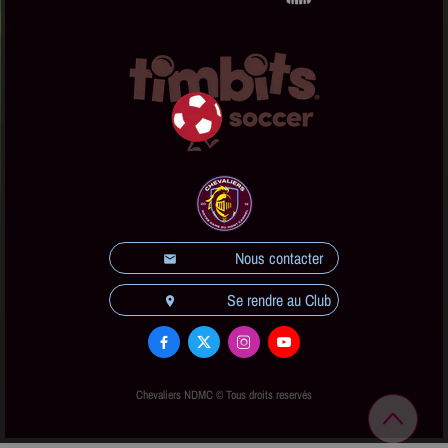
Nous contacter
email
Se rendre au Club
location_on




Chevaliers NDMC © Tous droits reservés