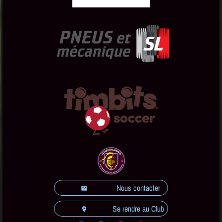
Nous contacter
email
Se rendre au Club
location_on