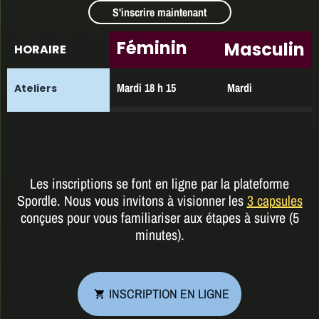
S'inscrire maintenant
Féminin
Masculin
HORAIRE
Mardi 18 h 15
Mardi
Ateliers
Lundi (Samedi en
Matchs
période scolaire)
Jeudi et mercredi 9 h
Stage de
à 12 h
développement
Les inscriptions se font en ligne par la plateforme
Spordle.
Nous vous invitons à visionner les
3 capsules
conçues pour vous familiariser aux étapes à suivre (5
minutes).
INSCRIPTION EN LIGNE
shopping_cart