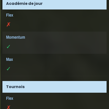
Académie de jour
✗
✓
✓
Tournois
✗