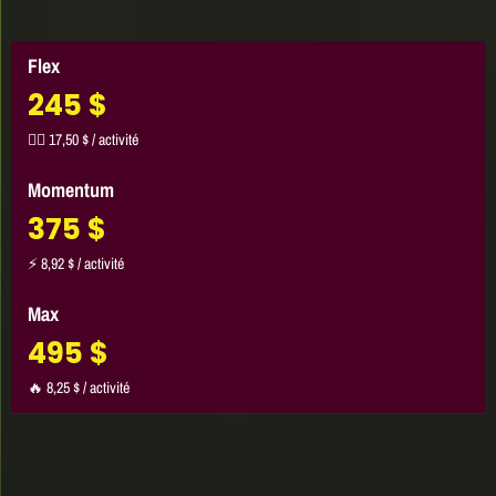
245 $
🏃‍♂️ 17,50 $ / activité
375 $
⚡ 8,92 $ / activité
495 $
🔥 8,25 $ / activité