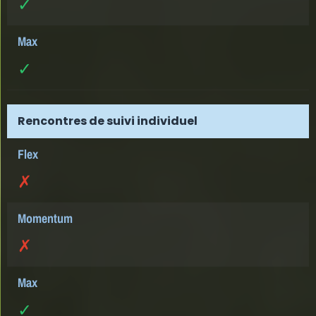
✓
✓
Rencontres de suivi individuel
✗
✗
✓