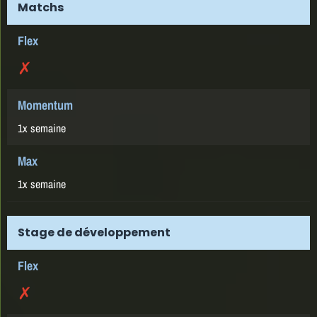
Matchs
✗
1x semaine
1x semaine
Stage de développement
✗